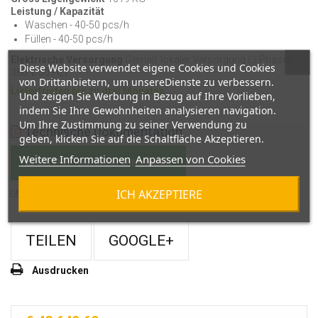
Leistung / Kapazität
Waschen -
40-50 pcs/h
Füllen -
40-50 pcs/h
Elektrische Versorgung
Gemäß lokaler Versorgung (3 Phasen
Diese Website verwendet eigene Cookies und Cookies
380 V 50 Hz)
von Drittanbietern, um unsereDienste zu verbessern.
Lieferfristen bis zu drei Monaten
Und zeigen Sie Werbung in Bezug auf Ihre Vorlieben,
indem Sie Ihre Gewohnheiten analysieren navigation.
Um Ihre Zustimmung zu seiner Verwendung zu
Technische Dokumentation
geben, klicken Sie auf die Schaltfläche Akzeptieren.
Weitere Informationen
Anpassen von Cookies
als PDF-Datei herunterladen
ICH AKZEPTIERE
in einem neuen Tab öffnen
TEILEN
GOOGLE+
Ausdrucken