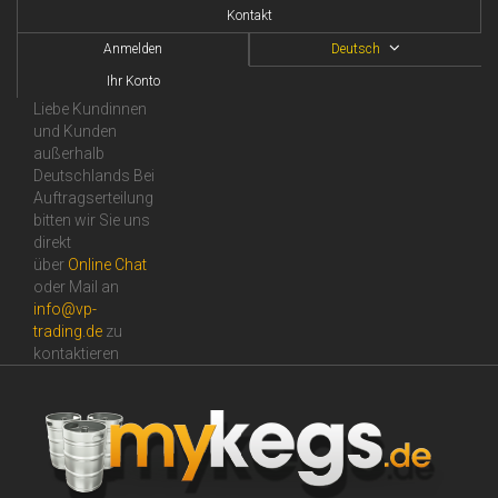
Kontakt
Anmelden
Deutsch
Ihr Konto
Liebe Kundinnen
und Kunden
außerhalb
Deutschlands Bei
Auftragserteilung
bitten wir Sie uns
direkt
über
Online Сhat
oder Mail an
info@vp-
trading.de
zu
kontaktieren