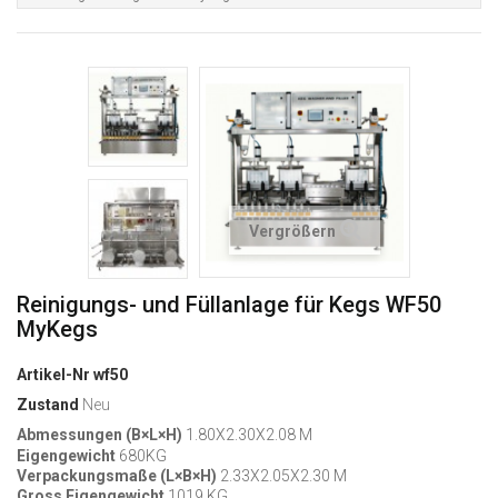
Vergrößern
Reinigungs- und Füllanlage für Kegs WF50
MyKegs
Artikel-Nr
wf50
Zustand
Neu
Abmessungen (B×L×H)
1.80X2.30X2.08 M
Eigengewicht
680KG
Verpackungsmaße (L×B×H)
2.33X2.05X2.30 M
Gross Eigengewicht
1019 KG