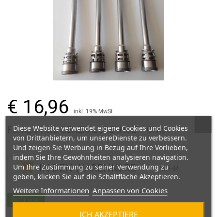
€ 16,96
inkl. 19% MwSt
Diese Website verwendet eigene Cookies und Cookies
Fitting S Korb GENERALÜBERHOLT - Ohne...
von Drittanbietern, um unsereDienste zu verbessern.
Und zeigen Sie Werbung in Bezug auf Ihre Vorlieben,
indem Sie Ihre Gewohnheiten analysieren navigation.
Um Ihre Zustimmung zu seiner Verwendung zu
IN DEN WARENKORB
MEHR
geben, klicken Sie auf die Schaltfläche Akzeptieren.
Weitere Informationen
Anpassen von Cookies
Auf Lager
ICH AKZEPTIERE