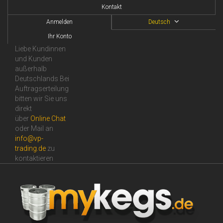
Kontakt
Anmelden
Deutsch
Ihr Konto
Liebe Kundinnen
und Kunden
außerhalb
Deutschlands Bei
Auftragserteilung
bitten wir Sie uns
direkt
über
Online Сhat
oder Mail an
info@vp-
trading.de
zu
kontaktieren