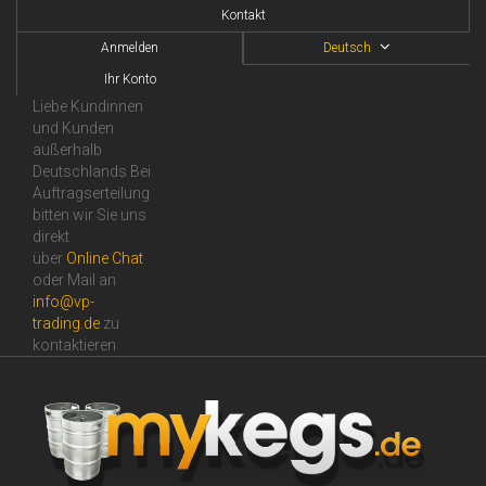
Kontakt
Anmelden
Deutsch
Ihr Konto
Liebe Kundinnen
und Kunden
außerhalb
Deutschlands Bei
Auftragserteilung
bitten wir Sie uns
direkt
über
Online Сhat
oder Mail an
info@vp-
trading.de
zu
kontaktieren