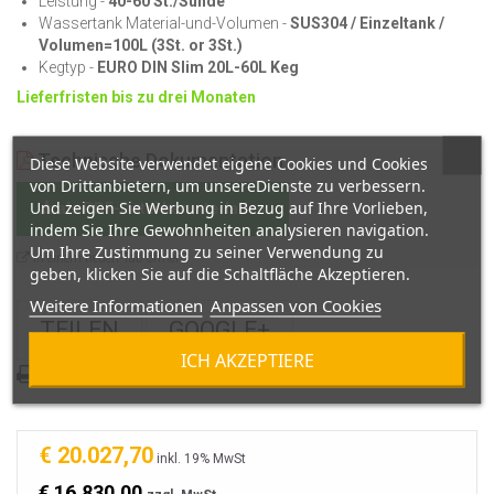
Leistung -
40-60 St./Sunde
Wassertank Material-und-Volumen -
SUS304 / Einzeltank /
Volumen=100L (3St. or 3St.)
Kegtyp -
EURO DIN Slim 20L-60L Keg
Lieferfristen bis zu drei Monaten
Technische Dokumentation
Diese Website verwendet eigene Cookies und Cookies
von Drittanbietern, um unsereDienste zu verbessern.
Und zeigen Sie Werbung in Bezug auf Ihre Vorlieben,
als PDF-Datei herunterladen
indem Sie Ihre Gewohnheiten analysieren navigation.
Um Ihre Zustimmung zu seiner Verwendung zu
in einem neuen Tab öffnen
geben, klicken Sie auf die Schaltfläche Akzeptieren.
Weitere Informationen
Anpassen von Cookies
TEILEN
GOOGLE+
ICH AKZEPTIERE
Ausdrucken
€ 20.027,70
inkl. 19% MwSt
€ 16,830.00