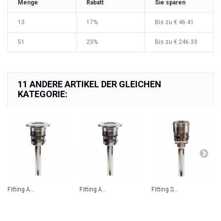
Menge
Rabatt
Sie sparen
13
17%
Bis zu € 46.41
51
23%
Bis zu € 246.33
11 ANDERE ARTIKEL DER GLEICHEN
KATEGORIE:
Fitting A...
Fitting A...
Fitting S...