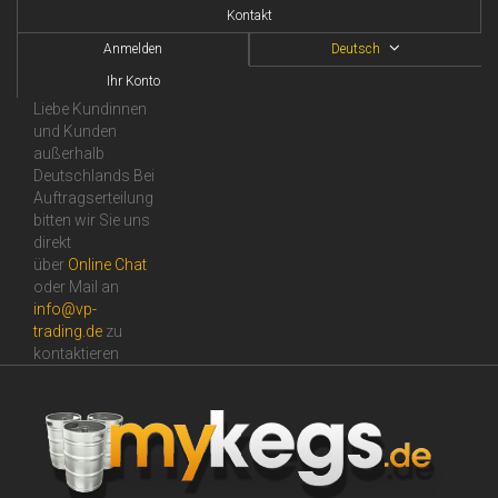
Kontakt
Anmelden
Deutsch
Ihr Konto
Liebe Kundinnen
und Kunden
außerhalb
Deutschlands Bei
Auftragserteilung
bitten wir Sie uns
direkt
über
Online Сhat
oder Mail an
info@vp-
trading.de
zu
kontaktieren