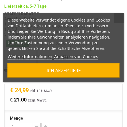
Lieferzeit ca. 5-7 Tage
STAFFELRABATTE:
Anzahl Rabatt
Diese Website verwendet eigene Cookies und Cookies
1 - 12 0%
von Drittanbietern, um unsereDienste zu verbessern.
13 - 50 -17%
Und zeigen Sie Werbung in Bezug auf Ihre Vorlieben,
51 - 100 -23%
indem Sie Ihre Gewohnheiten analysieren navigation.
Um Ihre Zustimmung zu seiner Verwendung zu
Auf Lager
geben, klicken Sie auf die Schaltfläche Akzeptieren.
Weitere Informationen
Anpassen von Cookies
TEILEN
GOOGLE+
ICH AKZEPTIERE
Ausdrucken
€ 24,99
inkl. 19% MwSt
€ 21.00
zzgl. MwSt.
Menge