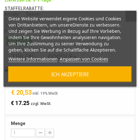
Lieferzeit ca. 5-7 Tage
STAFFELRABATTE:
Anzahl Rabatt
Diese Website verwendet eigene Cookies und Cookies
1 - 12 0%
von Drittanbietern, um unsereDienste zu verbessern.
13 - 50 -17%
Und zeigen Sie Werbung in Bezug auf Ihre Vorlieben,
51 - 100 -23%
indem Sie Ihre Gewohnheiten analysieren navigation.
Auf Lager
Um Ihre Zustimmung zu seiner Verwendung zu
geben, klicken Sie auf die Schaltfläche Akzeptieren.
TEILEN
GOOGLE+
Weitere Informationen
Anpassen von Cookies
Ausdrucken
ICH AKZEPTIERE
€ 20,53
inkl. 19% MwSt
€ 17.25
zzgl. MwSt.
Menge