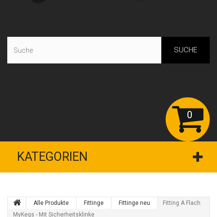
SUCHE
0
KATEGORIEN
Alle Produkte
Fittinge
Fittinge neu
Fitting A Flach
MyKegs - Mit Sicherheitsklinke