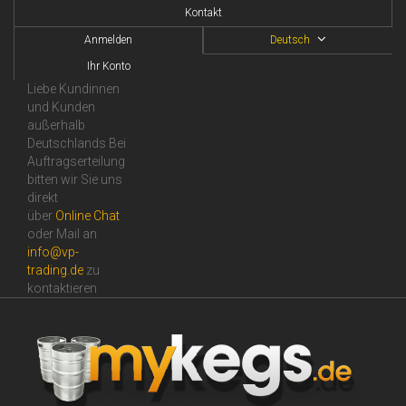
Kontakt
Anmelden
Deutsch
Ihr Konto
Liebe Kundinnen
und Kunden
außerhalb
Deutschlands Bei
Auftragserteilung
bitten wir Sie uns
direkt
über
Online Сhat
oder Mail an
info@vp-
trading.de
zu
kontaktieren