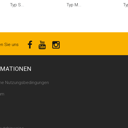
Typ S...
Typ M...
Ty
en Sie uns
RMATIONEN
ine Nutzungsbedingungen
um