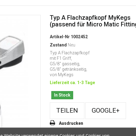
Typ A Flachzapfkopf MyKegs
(passend für Micro Matic Fittin
Artikel-Nr
1002452
Zustand
Neu
Typ A Flachzapfkopf
mit F1 Griff,
G5/8" gasseitig,
G5/8" getränkseitig,
von MyKegs
Lieferzeit ca. 1-3 Tage
In Stock
TEILEN
GOOGLE+
Ausdrucken
se Website verwendet eigene Cookies und Cookies von