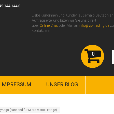
45 344 144 0
Liebe Kundinnen und Kunden außerhalb Deutschlan
Auftragserteilung bitten wir Sie uns direkt
über
Online Сhat
oder Mail an
info@vp-trading.de
zu
kontaktieren
0
IMPRESSUM
UNSER BLOG
yKegs (passend für Micro Matic Fittinge)