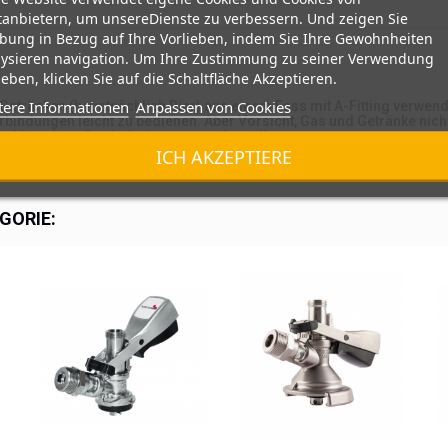
tanbietern, um unsereDienste zu verbessern. Und zeigen Sie
bung in Bezug auf Ihre Vorlieben, indem Sie Ihre Gewohnheiten
lysieren navigation. Um Ihre Zustimmung zu seiner Verwendung
eben, klicken Sie auf die Schaltfläche Akzeptieren.
tere Informationen
Anpassen von Cookies
 Getränken (hauptsächlich Bier) aus einem Fass mit A-Fitting verwen
bindungen leicht zu bedienen. Aber Vorsicht, Gas und Getränke nic
 bitte einen Gewindering separat bestellen
ICH AKZEPTIERE
GORIE: