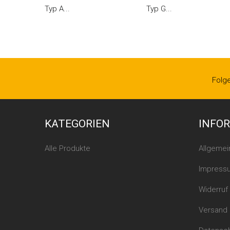
Typ A...
Typ G...
Folg
KATEGORIEN
INFO
Alle Produkte
Allgeme
Impress
Widerruf
Versand