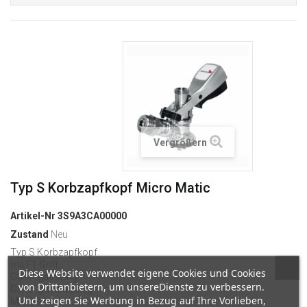
Vergrößern
Typ S Korbzapfkopf Micro Matic
Artikel-Nr
3S9A3CA00000
Zustand
Neu
Typ S Korbzapfkopf
mit F1 Griff,
Diese Website verwendet eigene Cookies und Cookies
G3/4"
gasseitig,
von Drittanbietern, um unsereDienste zu verbessern.
G5/8" getränkseitig
Und zeigen Sie Werbung in Bezug auf Ihre Vorlieben,
Micro Matic