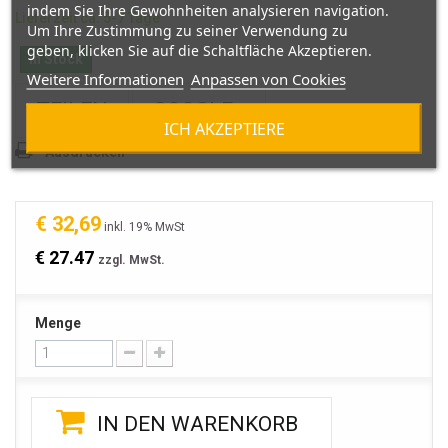
indem Sie Ihre Gewohnheiten analysieren navigation.
Lieferzeit ca. 5-7 Tage
Um Ihre Zustimmung zu seiner Verwendung zu
geben, klicken Sie auf die Schaltfläche Akzeptieren.
In Stock
Weitere Informationen
Anpassen von Cookies
TEILEN
GOOGLE+
ICH AKZEPTIERE
Ausdrucken
€ 32,69
inkl. 19% MwSt
€ 27.47
zzgl. MwSt.
Menge
IN DEN WARENKORB