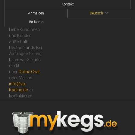
Kontakt
Anmelden
Deutsch
Ihr Konto
Liebe Kundinnen
und Kunden
außerhalb
Deutschlands Bei
Auftragserteilung
bitten wir Sie uns
direkt
über
Online Сhat
oder Mail an
info@vp-
trading.de
zu
kontaktieren