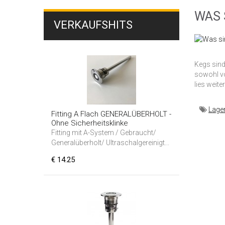
WAS 
VERKAUFSHITS
Kegs sind
sowohl vo
lies weiter
Lage
Fitting A Flach GENERALÜBERHOLT -
Ohne Sicherheitsklinke
Fitting mit A-System / Gebraucht/
Generalüberholt/ Ultraschalgereinigt...
€ 14.25