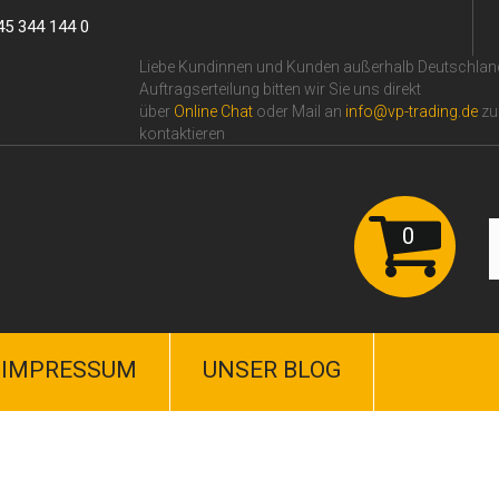
45 344 144 0
Liebe Kundinnen und Kunden außerhalb Deutschlan
Auftragserteilung bitten wir Sie uns direkt
über
Online Сhat
oder Mail an
info@vp-trading.de
zu
kontaktieren
0
IMPRESSUM
UNSER BLOG