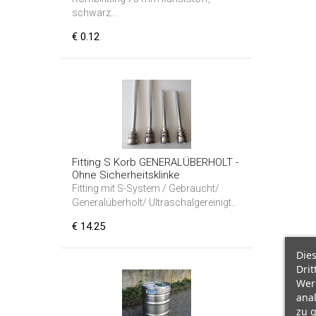
schwarz...
€ 0.12
Fitting S Korb GENERALÜBERHOLT -
Ohne Sicherheitsklinke
Fitting mit S-System / Gebraucht/
Generalüberholt/ Ultraschalgereinigt...
€ 14.25
Die
Drit
Wer
ana
zu g