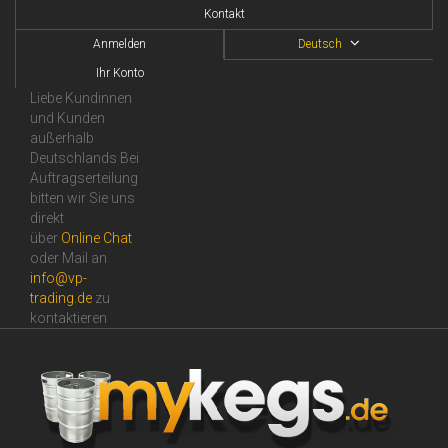
Kontakt
Anmelden
Deutsch
Ihr Konto
Liebe Kundinnen
und Kunden
außerhalb
Deutschlands Bei
Auftragserteilung
bitten wir Sie uns
direkt
über
Online Сhat
oder Mail an
info@vp-
trading.de
zu
kontaktieren