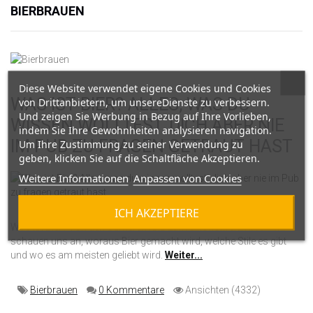
BIERBRAUEN
Diese Website verwendet eigene Cookies und Cookies
WAS IST BIER? ALLES, WAS DU
von Drittanbietern, um unsereDienste zu verbessern.
Und zeigen Sie Werbung in Bezug auf Ihre Vorlieben,
WISSEN WOLLTEST, DICH ABER NIE
indem Sie Ihre Gewohnheiten analysieren navigation.
IM PUB ZU FRAGEN GETRAUT HAST
Um Ihre Zustimmung zu seiner Verwendung zu
geben, klicken Sie auf die Schaltfläche Akzeptieren.
Weitere Informationen
Anpassen von Cookies
ICH AKZEPTIERE
Was ist Bier? Von den Sumerern bis zum alkoholfreien IPA – wir
schauen uns an, woraus Bier gemacht wird, welche Stile es gibt
und wo es am meisten geliebt wird.
Weiter...
Bierbrauen
0 Kommentare
Ansichten (4332)