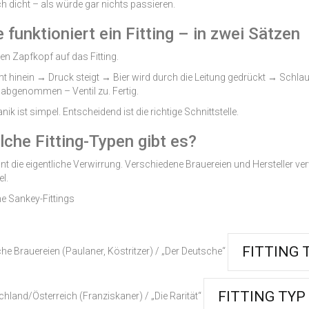
h dicht – als würde gar nichts passieren.
e funktioniert ein Fitting – in zwei Sätzen
den Zapfkopf auf das Fitting.
t hinein → Druck steigt → Bier wird durch die Leitung gedrückt → Schla
abgenommen – Ventil zu. Fertig.
ik ist simpel. Entscheidend ist die richtige Schnittstelle.
lche Fitting-Typen gibt es?
nnt die eigentliche Verwirrung. Verschiedene Brauereien und Hersteller ve
l.
e Sankey-Fittings
FITTING 
he Brauereien (Paulaner, Köstritzer) /
„Der Deutsche“
FITTING TY
chland/Österreich (Franziskaner) /
„Die Rarität“