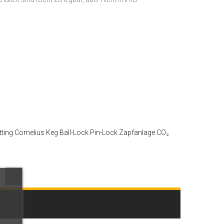
tting
Cornelius Keg
Ball-Lock
Pin-Lock
Zapfanlage
CO₂