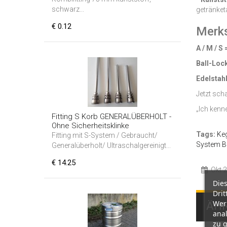
schwarz...
getränket
€ 0.12
Merk
A / M / S
Ball-Loc
Edelstahl
Jetzt sch
„Ich kenne
Fitting S Korb GENERALÜBERHOLT -
Ohne Sicherheitsklinke
Tags:
Keg
Fitting mit S-System / Gebraucht/
System
B
Generalüberholt/ Ultraschalgereinigt...
€ 14.25
Okt 2
Die
Drit
Wer
ÄHN
ana
zu g