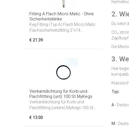
hermetisc
2. Wi
Fitting A Flach Micro Matic - Ohne
Sicherheitsklinke
Du setzt 
Keg Fitting (Typ A) Flach Micro Matic
Flachsicherheitsfitting 2"x14...
CO₂ ström
Zapfkopf 
€ 21.39
Die Mechan
3. We
Hier begi
kompatibe
Klassisch
Vierkantdichtung für Korb-und-
Typ:
Flachfittting (unt) 100 St MyKegs
Vierkantdichtung für Korb-und-
A
-
Deutsc
Flachfittting (untere) MyKegs 100 St...
€ 13.00
M
-
Deuts