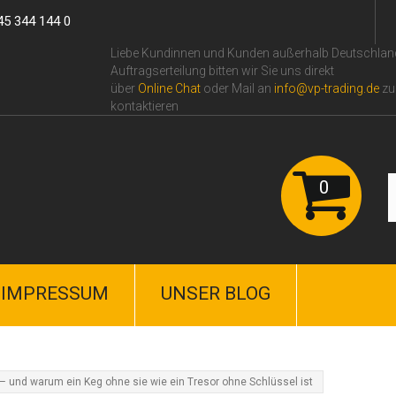
45 344 144 0
Liebe Kundinnen und Kunden außerhalb Deutschlan
Auftragserteilung bitten wir Sie uns direkt
über
Online Сhat
oder Mail an
info@vp-trading.de
zu
kontaktieren
0
IMPRESSUM
UNSER BLOG
– und warum ein Keg ohne sie wie ein Tresor ohne Schlüssel ist