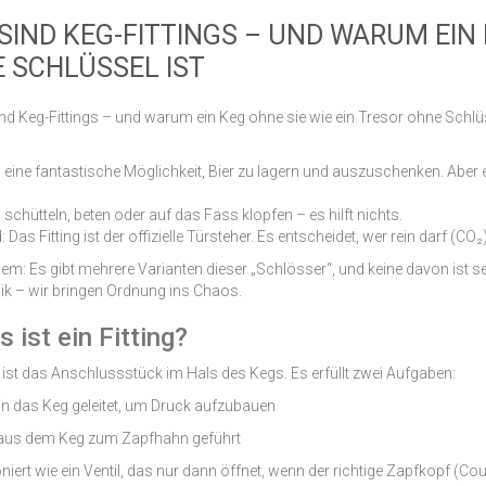
SIND KEG-FITTINGS – UND WARUM EIN 
 SCHLÜSSEL IST
 eine fantastische Möglichkeit, Bier zu lagern und auszuschenken. Aber e
schütteln, beten oder auf das Fass klopfen – es hilft nichts.
 Das Fitting ist der offizielle Türsteher. Es entscheidet, wer rein darf (CO₂
em: Es gibt mehrere Varianten dieser „Schlösser“, und keine davon ist se
ik – wir bringen Ordnung ins Chaos.
s ist ein Fitting?
ng ist das Anschlussstück im Hals des Kegs. Es erfüllt zwei Aufgaben:
in das Keg geleitet, um Druck aufzubauen
 aus dem Keg zum Zapfhahn geführt
oniert wie ein Ventil, das nur dann öffnet, wenn der richtige Zapfkopf (Co