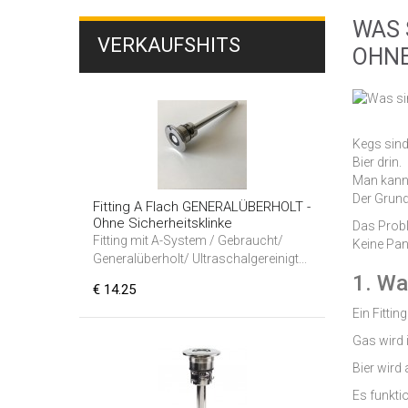
WAS 
VERKAUFSHITS
OHNE
Kegs sind
Bier drin.
Man kann 
Der Grund:
Fitting A Flach GENERALÜBERHOLT -
Ohne Sicherheitsklinke
Das Probl
Fitting mit A-System / Gebraucht/
Keine Pan
Generalüberholt/ Ultraschalgereinigt...
1. Wa
€ 14.25
Ein Fitti
Gas wird 
Bier wird
Es funkti