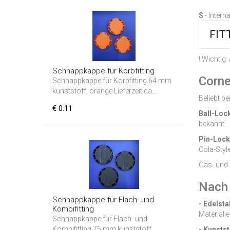
S
-
Intern
FIT
! Wichtig:
Schnappkappe für Korbfitting
Corne
Schnappkappe für Korbfitting 64 mm
kunststoff, orange Lieferzeit ca....
Beliebt b
€ 0.11
Ball-Loc
bekannt.
Pin-Lock
Cola-Styl
Gas- und 
Nach 
Schnappkappe für Flach- und
- Edelsta
Kombifitting
Materialie
Schnappkappe für Flach- und
Kombifitting 75 mm kunststoff,
- Kunsts