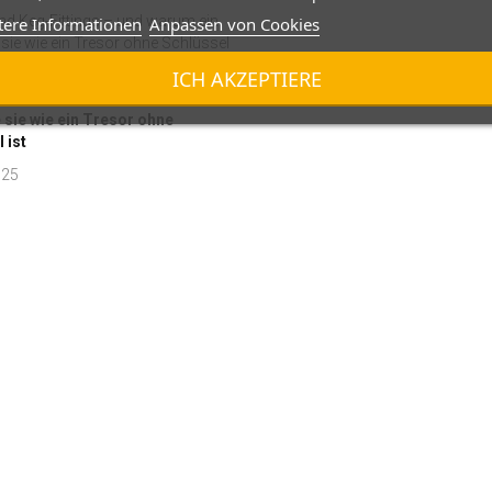
tere Informationen
Anpassen von Cookies
ICH AKZEPTIERE
 Keg-Fittings – und warum ein
 sie wie ein Tresor ohne
 ist
025