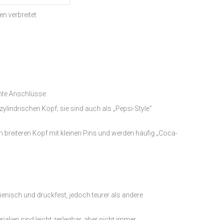
en verbreitet
nnte Anschlüsse:
lindrischen Kopf; sie sind auch als „Pepsi-Style“
n breiteren Kopf mit kleinen Pins und werden häufig „Coca-
ienisch und druckfest, jedoch teurer als andere
ialien sind leicht zerlegbar, aber nicht immer