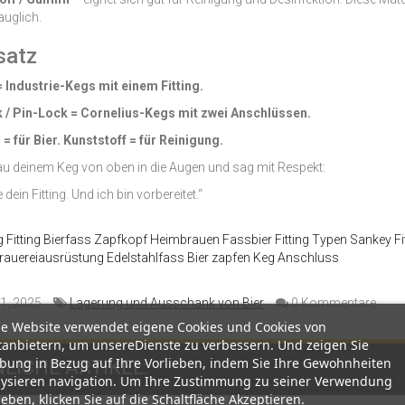
auglich.
satz
 = Industrie-Kegs mit einem Fitting.
k / Pin-Lock = Cornelius-Kegs mit zwei Anschlüssen.
 = für Bier. Kunststoff = für Reinigung.
au deinem Keg von oben in die Augen und sag mit Respekt:
 dein Fitting. Und ich bin vorbereitet.“
 Fitting
Bierfass
Zapfkopf
Heimbrauen
Fassbier
Fitting Typen
Sankey Fi
rauereiausrüstung
Edelstahlfass
Bier zapfen
Keg Anschluss
1, 2025
Lagerung und Ausschank von Bier
0 Kommentare
se Website verwendet eigene Cookies und Cookies von
tanbietern, um unsereDienste zu verbessern. Und zeigen Sie
bung in Bezug auf Ihre Vorlieben, indem Sie Ihre Gewohnheiten
LICHE ARTIKEL:
lysieren navigation. Um Ihre Zustimmung zu seiner Verwendung
eben, klicken Sie auf die Schaltfläche Akzeptieren.