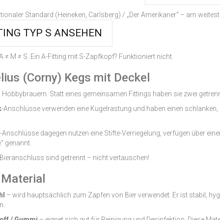
ationaler Standard (Heineken, Carlsberg) /
„Der Amerikaner“ – am weitest
TING TYP S ANSEHEN
 A ≠ M ≠ S. Ein A-Fitting mit S-Zapfkopf? Funktioniert nicht.
lius (Corny) Kegs mit Deckel
ei Hobbybrauern. Statt eines gemeinsamen Fittings haben sie zwei getre
k
-Anschlüsse verwenden eine Kugelrastung und haben einen schlanken, zy
-Anschlüsse dagegen nutzen eine Stifte-Verriegelung, verfügen über eine
e“ genannt.
Bieranschluss sind getrennt – nicht vertauschen!
Material
hl
– wird hauptsächlich zum Zapfen von Bier verwendet. Er ist stabil, hyg
n.
toff / Gummi
– eignet sich gut für Reinigung und Desinfektion. Diese Mater