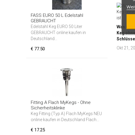
Wei
FASS EURO 50 L Edelstahl
GEBRAUCHT
Edelstahl Keg EURO 50 Liter
Was sind
GEBRAUCHT online kaufen in
Keg ohne
Deutschland...
Schlüssel
Okt 21, 2
€ 77.50
Fitting A Flach MyKegs - Ohne
Sicherheitsklinke
Keg Fitting (Typ A) Flach MyKegs NEU
online kaufen in Deutschland Flach...
€ 17.25