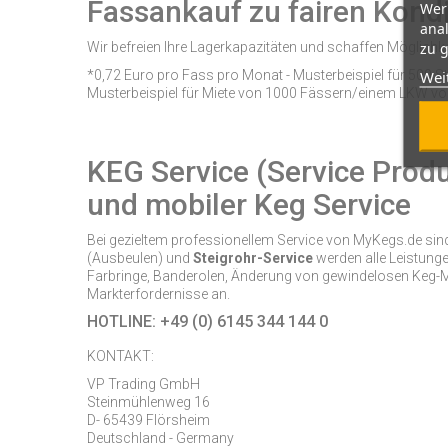
Fassankauf zu fairen Kondi
Wer
ana
zu g
Wir befreien Ihre Lagerkapazitäten und schaffen Möglichk
Wei
*0,72 Euro pro Fass pro Monat - Musterbeispiel für 500 
Musterbeispiel für Miete von 1000 Fässern/einem LKW vo
KEG Service (Service Prod
und mobiler Keg Service
Bei gezieltem professionellem Service von MyKegs.de si
(Ausbeulen) und
Steigrohr-Service
werden alle Leistunge
Farbringe, Banderolen, Änderung von gewindelosen Keg-M
Markterfordernisse an.
HOTLINE: +49 (0) 6145 344 144 0
KONTAKT:
VP Trading GmbH
Steinmühlenweg 16
D- 65439 Flörsheim
Deutschland - Germany