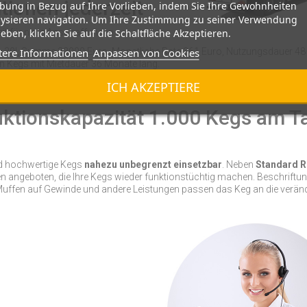
tionen jederzeit
bung in Bezug auf Ihre Vorlieben, indem Sie Ihre Gewohnheiten
lysieren navigation. Um Ihre Zustimmung zu seiner Verwendung
eben, klicken Sie auf die Schaltfläche Akzeptieren.
eit für neue Anschaffungen.
tere Informationen
Anpassen von Cookies
St. 30l, Summe 23000 Euro, Monatliche Rate 361 Euro, Nutzungsdauer 4
n Kegs mit Mietdauer 36 Monate lang.
ICH AKZEPTIERE
uktionskapazität 1.000 Kegs am T
nd hochwertige Kegs
nahezu unbegrenzt einsetzbar
. Neben
Standard R
n angeboten, die Ihre Kegs wieder funktionstüchtig machen. Beschriftu
uffen auf Gewinde und andere Leistungen passen das Keg an die verän