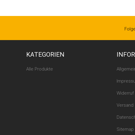
Folg
KATEGORIEN
INFO
Alle Produkte
Allgeme
Impress
Widerruf
Versand
Datensc
Sitemap