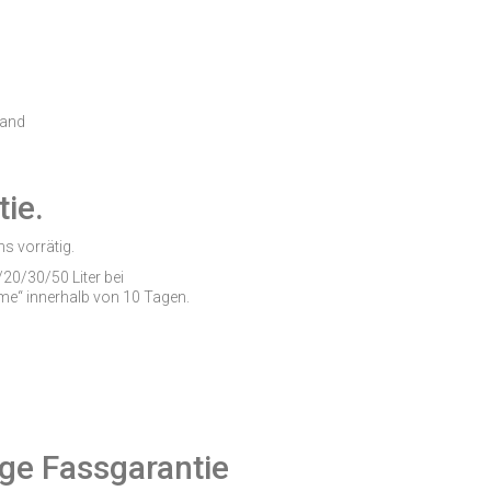
land
ie.
s vorrätig.
20/30/50 Liter bei
ime“ innerhalb von 10 Tagen.
e Fassgarantie