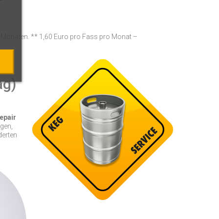
8 Monaten. ** 1,60 Euro pro Fass pro Monat –
ag)
epair
ngen,
derten