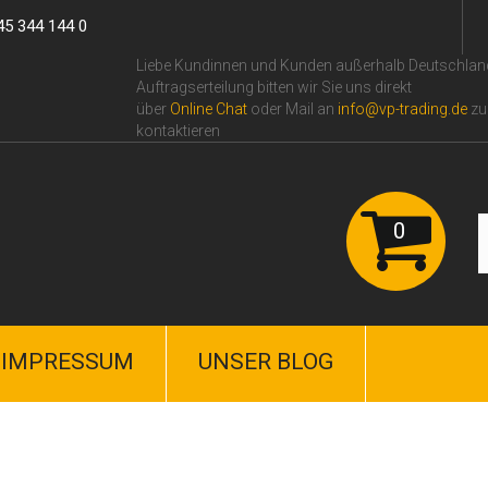
45 344 144 0
Liebe Kundinnen und Kunden außerhalb Deutschlan
Auftragserteilung bitten wir Sie uns direkt
über
Online Сhat
oder Mail an
info@vp-trading.de
zu
kontaktieren
0
IMPRESSUM
UNSER BLOG