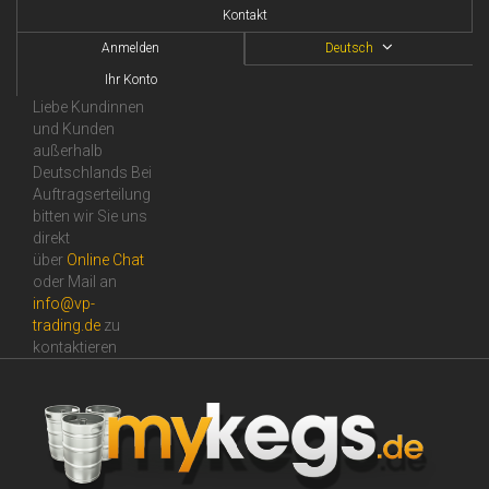
Kontakt
Anmelden
Deutsch
Ihr Konto
Liebe Kundinnen
und Kunden
außerhalb
Deutschlands Bei
Auftragserteilung
bitten wir Sie uns
direkt
über
Online Сhat
oder Mail an
info@vp-
trading.de
zu
kontaktieren