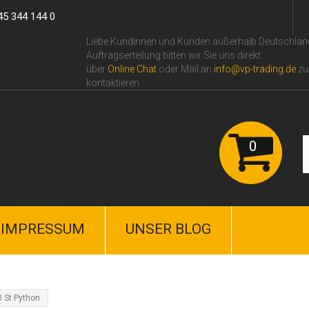
45 344 144 0
Liebe Kundinnen und Kunden außerhalb Deutschlan
Auftragserteilung bitten wir Sie uns direkt
über
Online Сhat
oder Mail an
info@vp-trading.de
zu
kontaktieren
0
IMPRESSUM
UNSER BLOG
 St Python