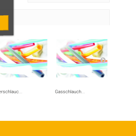
erschlauc...
Gasschlauch...
Steckverbi