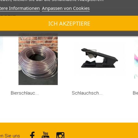
tere Informationen
Anpassen von Cookies
GORIE:
ICH AKZEPTIERE
Bierschlauc...
Schlauchsch...
Bi
en Sie uns