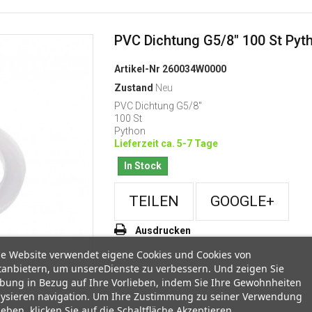
PVC Dichtung G5/8" 100 St Pyt
Artikel-Nr
260034W0000
Zustand
Neu
PVC Dichtung G5/8"
100 St
Python
Lieferzeit ca. 5-7 Tage
In Stock
TEILEN
GOOGLE+
Ausdrucken
se Website verwendet eigene Cookies und Cookies von
tanbietern, um unsereDienste zu verbessern. Und zeigen Sie
bung in Bezug auf Ihre Vorlieben, indem Sie Ihre Gewohnheiten
lysieren navigation. Um Ihre Zustimmung zu seiner Verwendung
eben, klicken Sie auf die Schaltfläche Akzeptieren.