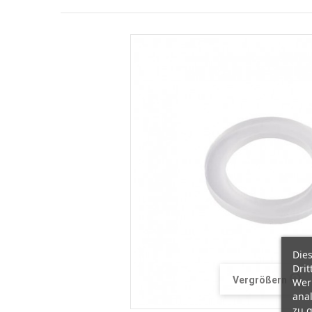
Die
Drit
Vergrößern
Wer
ana
zu g