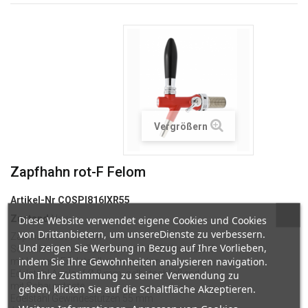
Vergrößern
Zapfhahn rot-F Felom
Artikel-Nr
COSPI816IXR55
Zustand
Neu
Diese Website verwendet eigene Cookies und Cookies
von Drittanbietern, um unsereDienste zu verbessern.
Zapfhahn
rot
-F Felom
Und zeigen Sie Werbung in Bezug auf Ihre Vorlieben,
Schankhahn aus Edelstahl und ABS-Kunststoff
indem Sie Ihre Gewohnheiten analysieren navigation.
mit kurzem Edelstahlkompensator
Edelstahl Auslauf Ø 8 mm, selbstschließend
Um Ihre Zustimmung zu seiner Verwendung zu
mit Schaumtaste
geben, klicken Sie auf die Schaltfläche Akzeptieren.
Edelstahl Gewindestutzen 55 mm