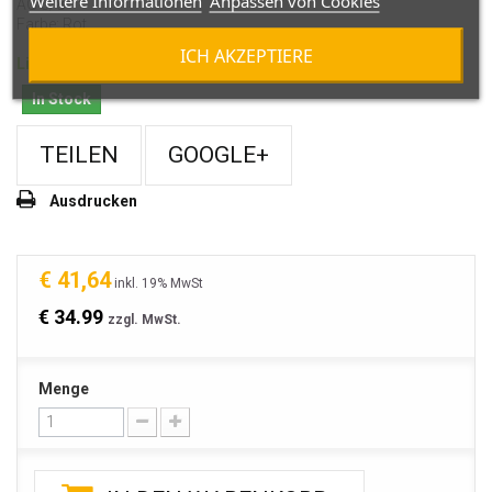
Weitere Informationen
Anpassen von Cookies
AG 5/8
Farbe: R
ot
ICH AKZEPTIERE
Lieferzeit ca. 5-7 Tage
In Stock
TEILEN
GOOGLE+
Ausdrucken
€ 41,64
inkl. 19% MwSt
€ 34.99
zzgl. MwSt.
Menge