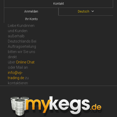
Kontakt
Anmelden
Deutsch
Ihr Konto
Liebe Kundinnen
und Kunden
außerhalb
Deutschlands Bei
Auftragserteilung
bitten wir Sie uns
direkt
über
Online Сhat
oder Mail an
info@vp-
trading.de
zu
kontaktieren