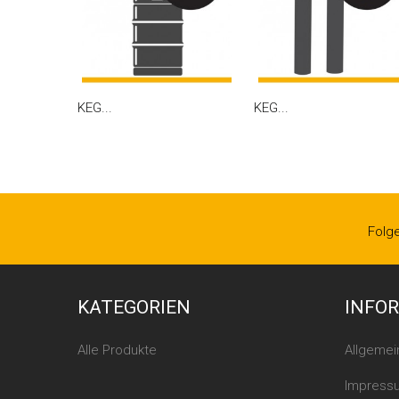
KEG...
KEG...
Folg
KATEGORIEN
INFO
Alle Produkte
Allgeme
Impress