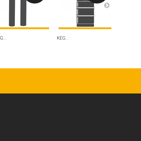
G...
KEG...
KEG...