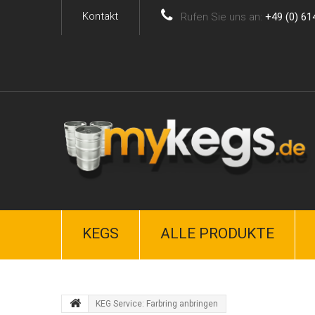
Kontakt
Rufen Sie uns an:
+49 (0) 61
KEGS
ALLE PRODUKTE
KEG Service: Farbring anbringen