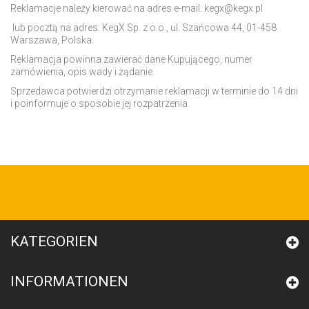
Reklamacje należy kierować na adres e-mail: kegx@kegx.pl
lub pocztą na adres: KegX Sp. z o.o., ul. Szańcowa 44, 01-458
Warszawa, Polska.
Reklamacja powinna zawierać dane Kupującego, numer
zamówienia, opis wady i żądanie.
Sprzedawca potwierdzi otrzymanie reklamacji w terminie do 14 dni
i poinformuje o sposobie jej rozpatrzenia.
KATEGORIEN
INFORMATIONEN