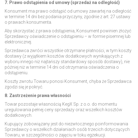
7. Prawo odstąpienia od umowy (sprzedaż na odległość)
Konsument ma prawo odstąpić od umowy zawartej na odległość
w terminie 14 dni bez podania przyczyny, zgodnie z art. 27 ustawy
o prawach konsumenta.
Aby skorzystać z prawa odstąpienia, Konsument powinien złożyć
Sprzedawcy oświadczenie o odstąpieniu – w formie pisemnej lub
elektronicznej.
Sprzedawca zwróci wszystkie otrzymane płatności, w tym koszty
dostawy (z wyjątkiem kosztów dodatkowych wynikających z
wyboru innego niż najtańszy standardowy sposób dostawy), nie
później niż w terminie 14 dni od otrzymania oświadczenia o
odstąpieniu.
Koszty zwrotu Towaru ponosi Konsument, chyba że Sprzedawca
zgodzi się je pokryć.
8. Zastrzeżenie prawa własności
Towar pozostaje własnością KegX Sp. z o.o. do momentu
uregulowania pełnej ceny sprzedaży oraz wszelkich kosztów
dodatkowych.
Kupujący zobowiązany jest do niezwłocznego poinformowania
Sprzedawcy o wszelkich działaniach osób trzecich dotyczących
Towaru, w szczególności o zajęciu w toku egzekucji.