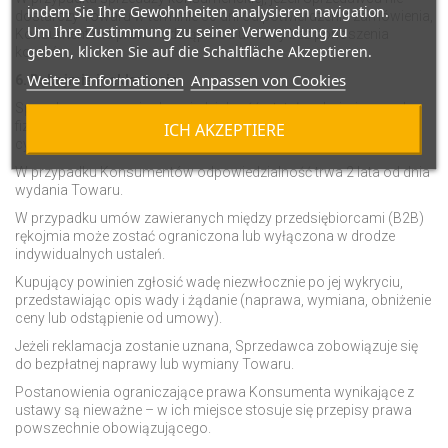
indem Sie Ihre Gewohnheiten analysieren navigation.
dostarczy Towaru w terminie 30 dni od potwierdzenia zamówienia,
Um Ihre Zustimmung zu seiner Verwendung zu
Konsument ma prawo odstąpić od umowy bez ponoszenia
geben, klicken Sie auf die Schaltfläche Akzeptieren.
kosztów.
Weitere Informationen
Anpassen von Cookies
6. Rękojmia i reklamacje
Sprzedawca ponosi odpowiedzialność z tytułu rękojmi za wady
fizyczne i prawne Towaru zgodnie z art. 556 i nast. Kodeksu
ICH AKZEPTIERE
cywilnego.
W przypadku Konsumentów odpowiedzialność trwa 2 lata od dnia
wydania Towaru.
W przypadku umów zawieranych między przedsiębiorcami (B2B)
rękojmia może zostać ograniczona lub wyłączona w drodze
indywidualnych ustaleń.
Kupujący powinien zgłosić wadę niezwłocznie po jej wykryciu,
przedstawiając opis wady i żądanie (naprawa, wymiana, obniżenie
ceny lub odstąpienie od umowy).
Jeżeli reklamacja zostanie uznana, Sprzedawca zobowiązuje się
do bezpłatnej naprawy lub wymiany Towaru.
Postanowienia ograniczające prawa Konsumenta wynikające z
ustawy są nieważne – w ich miejsce stosuje się przepisy prawa
powszechnie obowiązującego.