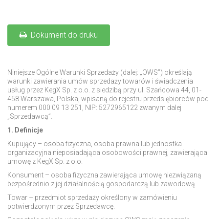
Dokument do druku
Niniejsze Ogólne Warunki Sprzedaży (dalej: „OWS”) określają
warunki zawierania umów sprzedaży towarów i świadczenia
usług przez KegX Sp. z o.o. z siedzibą przy ul. Szańcowa 44, 01-
458 Warszawa, Polska, wpisaną do rejestru przedsiębiorców pod
numerem 000 09 13 251, NIP: 5272965122 zwanym dalej
„Sprzedawcą
”
.
1. Definicje
Kupujący – osoba fizyczna, osoba prawna lub jednostka
organizacyjna nieposiadająca osobowości prawnej, zawierająca
umowę z KegX Sp. z o.o.
Konsument – osoba fizyczna zawierająca umowę niezwiązaną
bezpośrednio z jej działalnością gospodarczą lub zawodową.
Towar – przedmiot sprzedaży określony w zamówieniu
potwierdzonym przez Sprzedawcę.