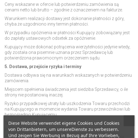
Ceny wskazane w ofercie lub potwierdzeniu zamówienia są
cenami netto lub brutto – zgodnie z oznaczeniem na fakturze.
Warunkiem realizacji dostawy jest dokonanie płatności z góry,
chyba że uzgodniono inny termin płatności.
W przypadku opóźnienia w płatności Kupujący zobowiązany jest
do zapłaty ustawowych odsetek za opóźnienie.
Kupujący może dokonać potrącenia wierzytelności jedynie wtedy,
gdy została ona pisemnie uznana przez Sprzedawcę lub
potwierdzona prawomocnym orzeczeniem sądu.
5. Dostawa, przejście ryzyka i terminy
Dostawa odbywa się na warunkach wskazanych w potwierdzeniu
zamówienia.
Miejscem spełnienia świadczenia jest siedziba Sprzedawcy, o ile
strony nie postanowią inaczej.
Ryzyko przypadkowej utraty lub uszkodzenia Towaru przechodzi
na Kupującego w momencie wydania Towaru przewoźnikowi lub
bezpośrednio Kupującemu.
Diese Website verwendet eigene Cookies und Cookies
Terminy dostaw mają charakter orientacyjny, chyba że w
von Drittanbietern, um unsereDienste zu verbessern.
potwierdzeniu zamówienia określono je jako wiążące.
Und zeigen Sie Werbung in Bezug auf Ihre Vorlieben,
W przypadku sprzedaży konsumenckiej, jeżeli Sprzedawca nie