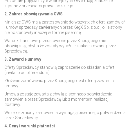
Pozostałe pojęcia użyte w niniejszych OWS mają znaczenie
zgodne z przepisami prawa polskiego.
2. Zakres obowiązywania OWS
Niniejsze OWS mają zastosowanie do wszystkich ofert, zamówień
i umów sprzedaży zawieranych przez KegX Sp. z o.o., o ile strony
nie postanowiły inaczej w formie pisemnej.
Warunki handlowe przedstawione przez Kupującego nie
obowiązują, chyba że zostały wyraźnie zaakceptowane przez
Sprzedawcę.
3. Zawarcie umowy
Oferty Sprzedawcy stanowią zaproszenie do składania ofert
(invitatio ad offerendum).
Złożenie zamówienia przez Kupującego jest ofertą zawarcia
umowy.
Umowa zostaje zawarta z chwilą pisemnego potwierdzenia
zamówienia przez Sprzedawcę lub z momentem realizacji
dostawy.
Wszelkie zmiany zamówienia wymagają pisemnego potwierdzenia
przez Sprzedawcę.
4. Ceny i warunki płatności