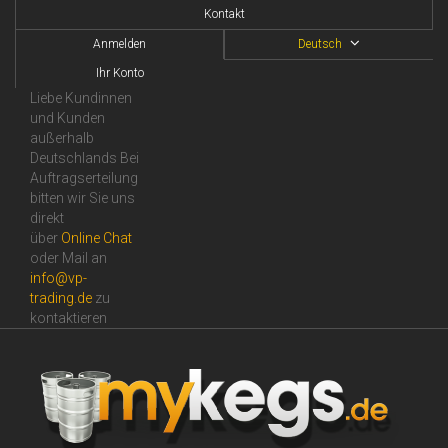
Kontakt
Anmelden
Deutsch
Ihr Konto
Liebe Kundinnen
und Kunden
außerhalb
Deutschlands Bei
Auftragserteilung
bitten wir Sie uns
direkt
über
Online Сhat
oder Mail an
info@vp-
trading.de
zu
kontaktieren